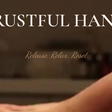
USTFUL HA
Release, Relax, Reset