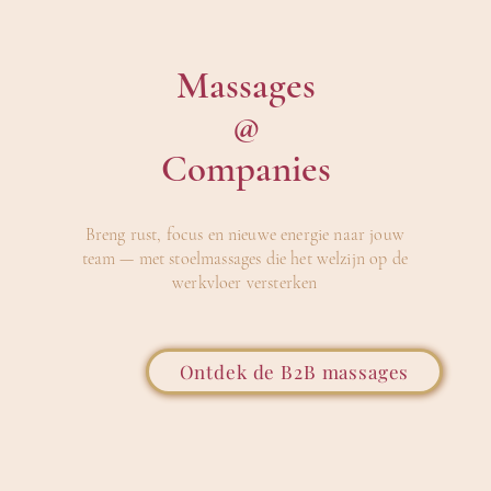
Massages
@
Companies
Breng rust, focus en nieuwe energie naar jouw
team — met stoelmassages die het welzijn op de
werkvloer versterken
Ontdek de B2B massages