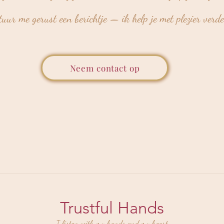
tuur me gerust een berichtje — ik help je met plezier verde
Neem contact op
Trustful Hands
I listen with my hands and my heart