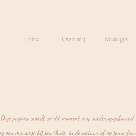
Home
Over mij
Massages
Massage op locat
Deze pagina wordt op dit moment nog verder opgebouwd.
ag een massage bij jou thuis, in de natuur of op jouw favo